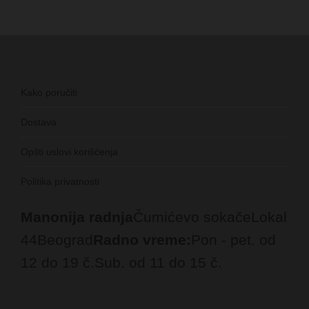
Kako poručiti
Dostava
Opšti uslovi korišćenja
Politika privatnosti
Manonija radnja
Čumićevo sokače
Lokal
44
Beograd
Radno vreme:
Pon - pet. od
12 do 19 č.
Sub. od 11 do 15 č.