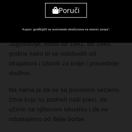
Čestitamo vam Dan borca i 80 godina
Poruči
od početka oružane revolucionarne
borbe koju su narodi Jugoslavije,
Kupon: godišnji20 se automatski obračunava na stranici „korpa“.
predvođeni Komunističkom partijom
Jugoslavije, vodili od 1941. do 1945.
godine kako bi se oslobodili od
okupatora i izborili za bolje i pravednije
društvo.
Na nama je da se sa ponosom sećamo
žrtve koju su podneli naši preci, da
učimo na njihovom iskustvu i da ne
odustajemo od dalje borbe.