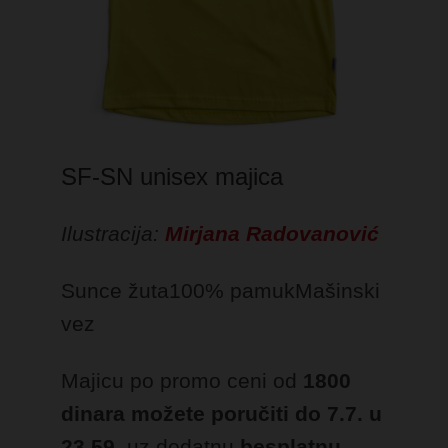
SF-SN unisex majica
Ilustracija:
Mirjana Radovanović
Sunce žuta
100% pamuk
Mašinski
vez
Majicu po promo ceni od
1800
dinara možete poručiti do 7.7. u
23.59
, uz dodatnu
besplatnu