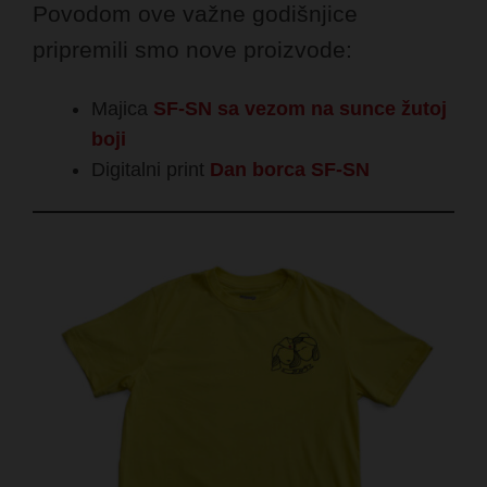
Povodom ove važne godišnjice
pripremili smo nove proizvode:
Majica
SF-SN sa vezom na sunce žutoj
boji
Digitalni print
Dan borca SF-SN