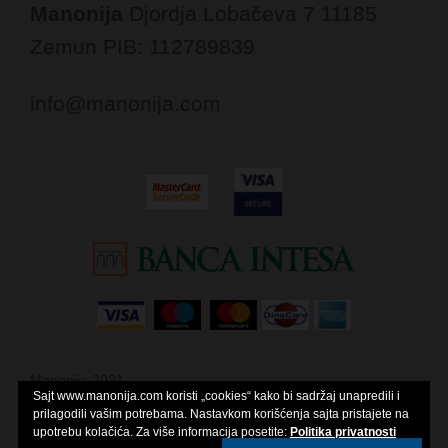
Manonija
Djordja Lobačeva 7
11185
Zemun
PIB: 112789839
info@manonija.com
Manonija 2021
Sajt www.manonija.com koristi „cookies“ kako bi sadržaj unapredili i
Theme by
Colorlib
Powered by
WordPress
prilagodili vašim potrebama. Nastavkom korišćenja sajta pristajete na
upotrebu kolačića. Za više informacija posetite:
Politika privatnosti