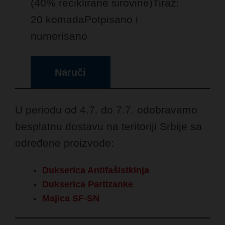
(40% reciklirane sirovine)
Tiraž:
20 komada
Potpisano i
numerisano
Naruči
U periodu od 4.7. do 7.7. odobravamo
besplatnu dostavu na teritoriji Srbije sa
određene proizvode:
Dukserica Antifašistkinja
Dukserica Partizanke
Majica SF-SN