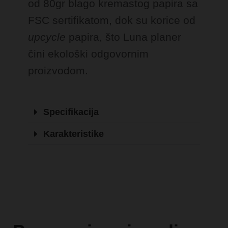
od 80gr blago kremastog papira sa
FSC sertifikatom, dok su korice od
upcycle
papira, što Luna planer
čini ekološki odgovornim
proizvodom.
Specifikacija
Karakteristike