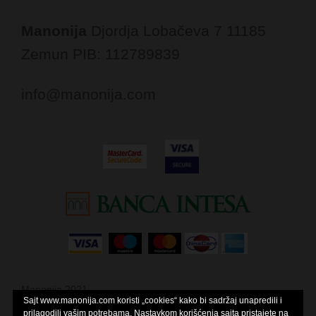
Manonija
Djordja Lobačeva 7
11185
Zemun
PIB: 112789839
info@manonija.com
Manonija 2021
Sajt www.manonija.com koristi „cookies“ kako bi sadržaj unapredili i
Theme by
Colorlib
Powered by
WordPress
prilagodili vašim potrebama. Nastavkom korišćenja sajta pristajete na