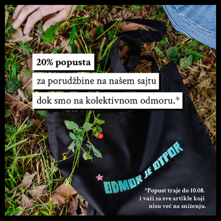
Početna
/
Planeri
/ Luna planer – B6 format –
Sky