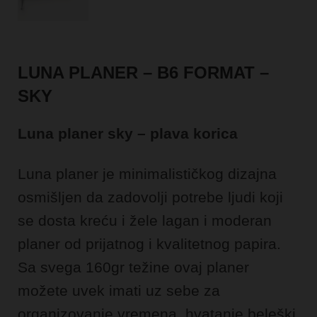
LUNA PLANER – B6 FORMAT –
SKY
Luna planer sky – plava korica
Luna planer je minimalističkog dizajna
osmišljen da zadovolji potrebe ljudi koji
se dosta kreću i žele lagan i moderan
planer od prijatnog i kvalitetnog papira.
Sa svega 160gr težine ovaj planer
možete uvek imati uz sebe za
organizovanje vremena, hvatanje beleški