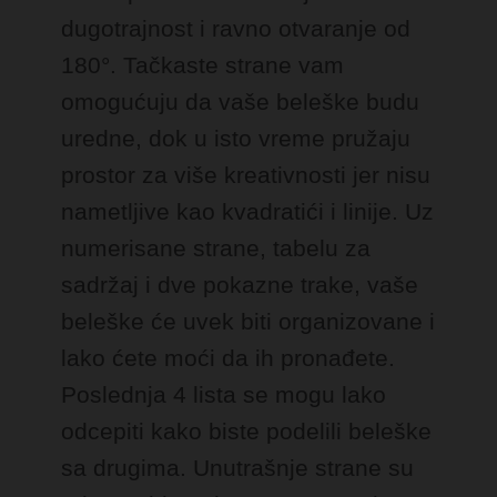
dugotrajnost i ravno otvaranje od
180°. Tačkaste strane vam
omogućuju da vaše beleške budu
uredne, dok u isto vreme pružaju
prostor za više kreativnosti jer nisu
nametljive kao kvadratići i linije. Uz
numerisane strane, tabelu za
sadržaj i dve pokazne trake, vaše
beleške će uvek biti organizovane i
lako ćete moći da ih pronađete.
Poslednja 4 lista se mogu lako
odcepiti kako biste podelili beleške
sa drugima. Unutrašnje strane su