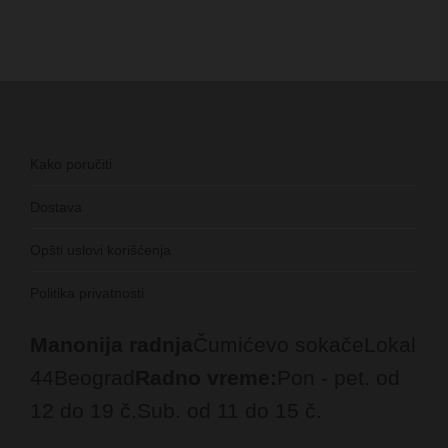
Kako poručiti
Dostava
Opšti uslovi korišćenja
Politika privatnosti
Manonija radnja
Čumićevo sokače
Lokal
44
Beograd
Radno vreme:
Pon - pet. od
12 do 19 č.
Sub. od 11 do 15 č.