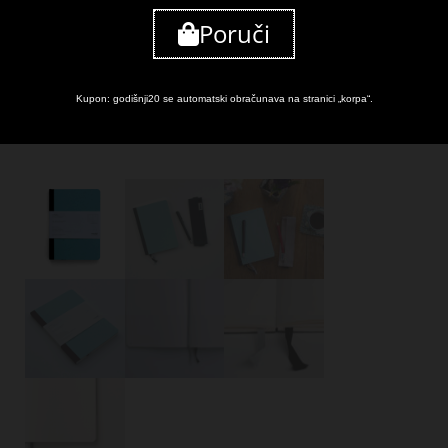
Poruči
Kupon: godišnji20 se automatski obračunava na stranici „korpa“.