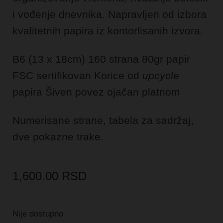
i vođenje dnevnika. Napravljen od izbora
kvalitetnih papira iz kontorlisanih izvora.
B6 (13 x 18cm)
160 strana
80gr papir
FSC sertifikovan
Korice od
upcycle
papira
Šiven povez ojačan platnom
Numerisane strane, tabela za sadržaj,
dve pokazne trake.
1,600.00
RSD
Nije dostupno