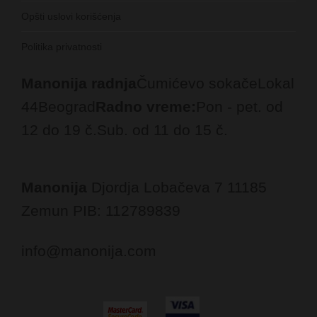
Opšti uslovi korišćenja
Politika privatnosti
Manonija radnja
Čumićevo sokače
Lokal
44
Beograd
Radno vreme:
Pon - pet. od
12 do 19 č.
Sub. od 11 do 15 č.
Manonija
Djordja Lobačeva 7
11185
Zemun
PIB: 112789839
info@manonija.com