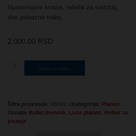
Numerisane strane, tabela za sadržaj,
dve pokazne trake.
2,000.00
RSD
DODAJ U KORPU
Šifra proizvoda:
R0002-1
Kategorija:
Planeri
Oznake
Bullet dnevnik
,
Luna planeri
,
Pribor za
pisanje