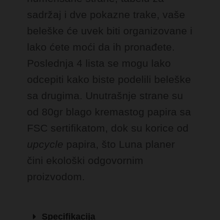
sadržaj i dve pokazne trake, vaše
beleške će uvek biti organizovane i
lako ćete moći da ih pronađete.
Poslednja 4 lista se mogu lako
odcepiti kako biste podelili beleške
sa drugima. Unutrašnje strane su
od 80gr blago kremastog papira sa
FSC sertifikatom, dok su korice od
upcycle
papira, što Luna planer
čini ekološki odgovornim
proizvodom.
Specifikacija