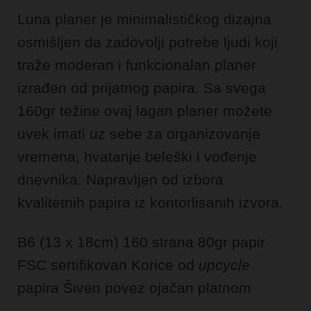
Luna planer je minimalističkog dizajna
osmišljen da zadovolji potrebe ljudi koji
traže moderan i funkcionalan planer
izrađen od prijatnog papira. Sa svega
160gr težine ovaj lagan planer možete
uvek imati uz sebe za organizovanje
vremena, hvatanje beleški i vođenje
dnevnika. Napravljen od izbora
kvalitetnih papira iz kontorlisanih izvora.
B6 (13 x 18cm)
160 strana
80gr papir
FSC sertifikovan
Korice od
upcycle
papira
Šiven povez ojačan platnom