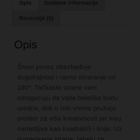
Opis
Dodatne informacije
Recenzije (0)
Opis
Šiven povez obezbeđuje
dugotrajnost i ravno otvaranje od
180°. Tačkaste strane vam
omogućuju da vaše beleške budu
uredne, dok u isto vreme pružaju
prostor za više kreativnosti jer nisu
nametljive kao kvadratići i linije. Uz
numerisane strane, tabelu za