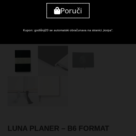
Poruči
Kupon: godišnji20 se automatski obračunava na stranici „korpa“.
LUNA PLANER – B6 FORMAT