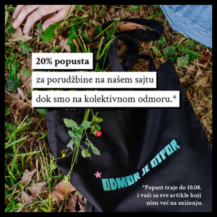
Početna
/
Planeri
/ Luna planer – B6 format