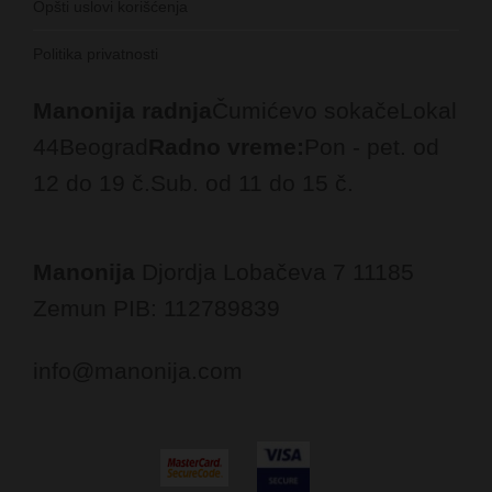
Opšti uslovi korišćenja
Politika privatnosti
Manonija radnja
Čumićevo sokače
Lokal
44
Beograd
Radno vreme:
Pon - pet. od
12 do 19 č.
Sub. od 11 do 15 č.
Manonija
Djordja Lobačeva 7
11185
Zemun
PIB: 112789839
info@manonija.com