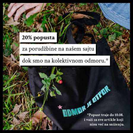
Početna
/
Planeri
/ Nedeljni planer bez datuma