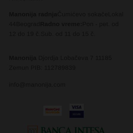
Manonija radnja
Čumićevo sokače
Lokal
44
Beograd
Radno vreme:
Pon - pet. od
12 do 19 č.
Sub. od 11 do 15 č.
Manonija
Djordja Lobačeva 7
11185
Zemun
PIB: 112789839
info@manonija.com