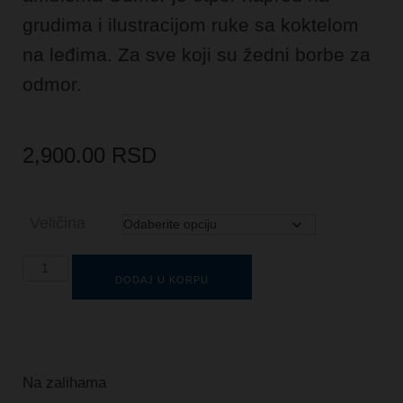
grudima i ilustracijom ruke sa koktelom
na leđima. Za sve koji su žedni borbe za
odmor.
2,900.00
RSD
Veličina
DODAJ U KORPU
Na zalihama