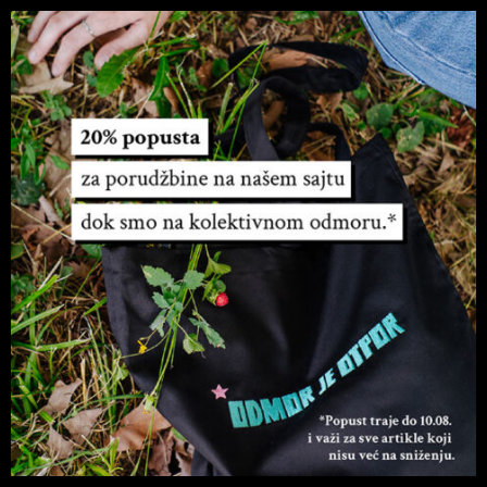
Početna
/
Majice
/ Odmor koktel – majica – krem