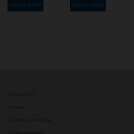
DODAJ U KORPU
DODAJ U KORPU
Kako poručiti
Dostava
Opšti uslovi korišćenja
Politika privatnosti