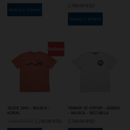
2,700.00
RSD
DODAJ U KORPU
DODAJ U KORPU
Sniženo
JAJCE 1943 – MAJICA –
ODMOR JE OTPOR – BADGE
KORAL
– MAJICA – BEŽ BELA
2,500.00
RSD
1,750.00
RSD
2,700.00
RSD